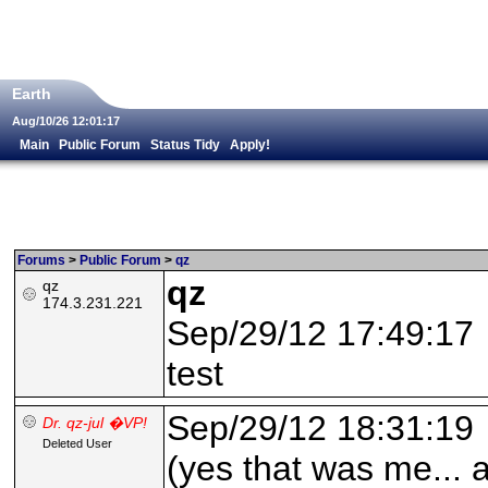
Earth
Aug/10/26 12:01:17
Main
Public Forum
Status Tidy
Apply!
Forums
>
Public Forum
>
qz
qz
qz
174.3.231.221
Sep/29/12 17:49:17
test
Sep/29/12 18:31:19
Dr. qz-jul �VP!
Deleted User
(yes that was me... 