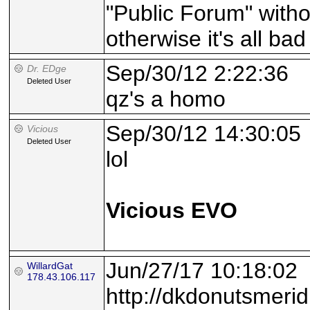
"Public Forum" with
otherwise it's all bad
Sep/30/12 2:22:36
Dr. EDge
Deleted User
qz's a homo
Sep/30/12 14:30:05
Vicious
Deleted User
lol
Vicious EVO
Jun/27/17 10:18:02
WillardGat
178.43.106.117
http://dkdonutsmeri