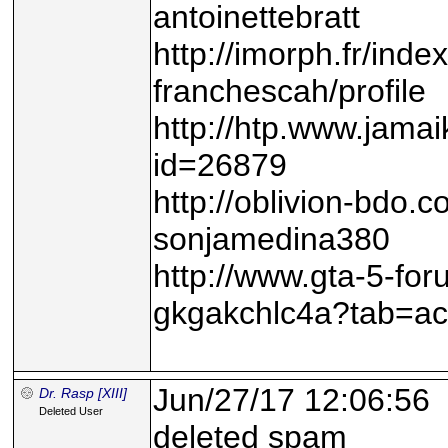
antoinettebratt
http://imorph.fr/inde
franchescah/profile
http://htp.www.jamai
id=26879
http://oblivion-bdo.
sonjamedina380
http://www.gta-5-f
gkgakchlc4a?tab=act
Jun/27/17 12:06:56
Dr. Rasp [XIII]
Deleted User
deleted spam