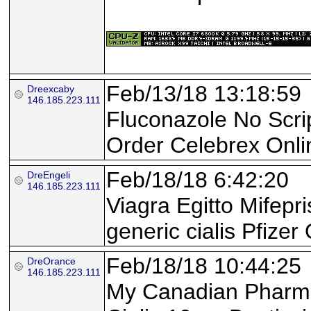
Feb/13/18 13:18:59
Dreexcaby
146.185.223.111
Fluconazole No Scrip
Order Celebrex Onli
Feb/18/18 6:42:20
DreEngeli
146.185.223.111
Viagra Egitto Mifepr
generic cialis Pfizer 
Feb/18/18 10:44:25
DreOrance
146.185.223.111
My Canadian Pharmac