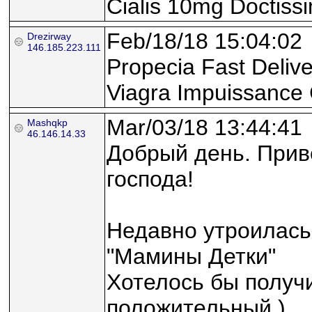
Cialis 10mg Doctissi
Feb/18/18 15:04:02
Drezirway
146.185.223.111
Propecia Fast Delive
Viagra Impuissance 
Mar/03/18 13:44:41
Mashqkp
46.146.14.33
Добрый день. Прив
господа!
Недавно утроилась
"Мамины Детки"
Хотелось бы получи
положительный )